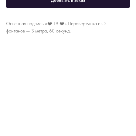
Добавить в заказ
Огненная надпись «❤️ 18 ❤️».Пировертушка из 3
фонтанов — 3 метра, 60 секунд.