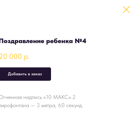
Поздравление ребенка №4
20 000
р.
Добавить в заказ
Огненная надпись «10 МАКС».2
пирофонтана — 3 метра, 60 секунд.